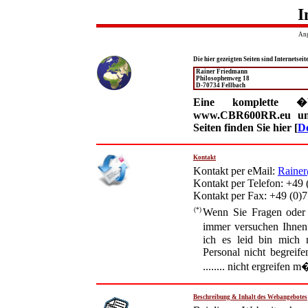
I
An
Die hier gezeigten Seiten sind Internetseit
Rainer Friedmann
Philosophenweg 18
D-70734 Fellbach
Eine komplette �
www.CBR600RR.eu und 
Seiten finden Sie hier [
D
Kontakt
Kontakt per eMail:
Raine
Kontakt per Telefon: +49 
Kontakt per Fax: +49 (0)7
(*)
Wenn Sie Fragen oder
immer versuchen Ihnen 
ich es leid bin mich 
Personal nicht begreif
........ nicht ergreifen 
Beschreibung & Inhalt des Webangebotes