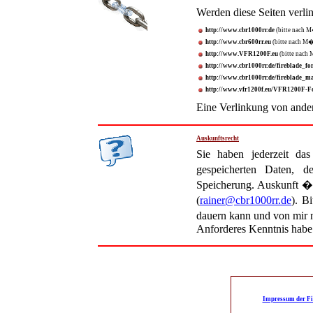
Werden diese Seiten verlin
http://www.cbr1000rr.de
(bitte nach 
http://www.cbr600rr.eu
(bitte nach M�
http://www.VFR1200F.eu
(bitte nach
http://www.cbr1000rr.de/fireblade_f
http://www.cbr1000rr.de/fireblade_ma
http://www.vfr1200f.eu/VFR1200F-F
Eine Verlinkung von ander
Auskunftsrecht
Sie haben jederzeit da
gespeicherten Daten,
Speicherung. Auskunft �b
(
rainer@cbr1000rr.de
). B
dauern kann und von mir nu
Anforderes Kenntnis habe
Impressum der Fi